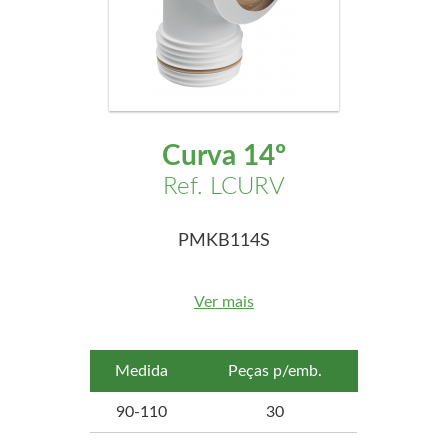
Curva 14º
Ref. LCURV
PMKB114S
Ver mais
Medida
Peças p/emb.
90-110
30