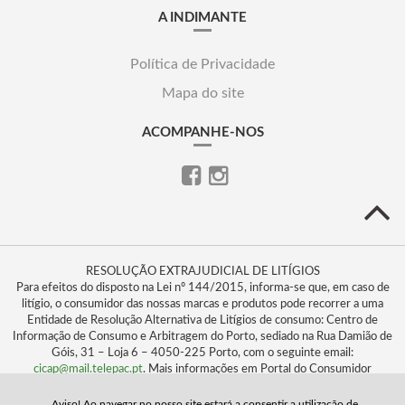
A INDIMANTE
Política de Privacidade
Mapa do site
ACOMPANHE-NOS
RESOLUÇÃO EXTRAJUDICIAL DE LITÍGIOS
Para efeitos do disposto na Lei nº 144/2015, informa-se que, em caso de
litígio, o consumidor das nossas marcas e produtos pode recorrer a uma
Entidade de Resolução Alternativa de Litígios de consumo: Centro de
Informação de Consumo e Arbitragem do Porto, sediado na Rua Damião de
Góis, 31 – Loja 6 – 4050-225 Porto, com o seguinte email:
cicap@mail.telepac.pt
. Mais informações em Portal do Consumidor
www.consumidor.pt
Aviso! Ao navegar no nosso site estará a consentir a utilização de