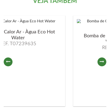
VEJA TAMBÉM
a Eco Hot
Bomba de Calor Ar - Àgua E
Water Pensile
5
REF. T07239715