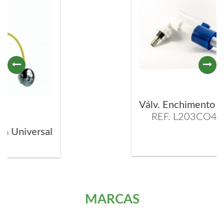
Válv. Enchimento Lateral
REF. L203CO4010
l
MARCAS