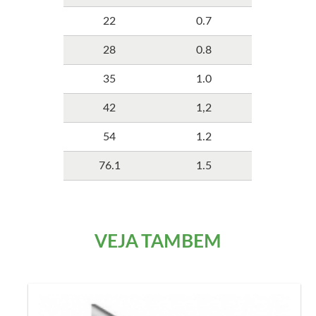
22
0.7
28
0.8
35
1.0
42
1,2
54
1.2
76.1
1.5
VEJA TAMBÉM