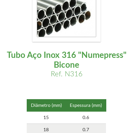
Tubo Aço Inox 316 "Numepress"
Bicone
Ref. N316
Diâmetro (mm)
Espessura (mm)
15
0.6
18
0.7