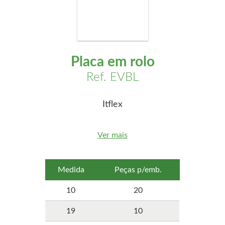
Placa em rolo
Ref. EVBL
Itflex
Ver mais
Medida
Peças p/emb.
10
20
19
10