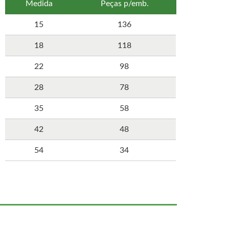
Medida
Peças p/emb.
15
136
18
118
22
98
28
78
35
58
42
48
54
34