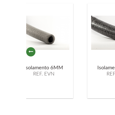
 6MM
Isolamento 6MM
N
REF. EVR