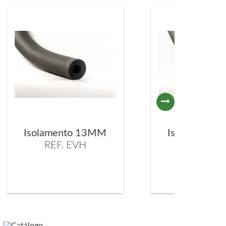
M
Isolamento 19MM
REF. EVM