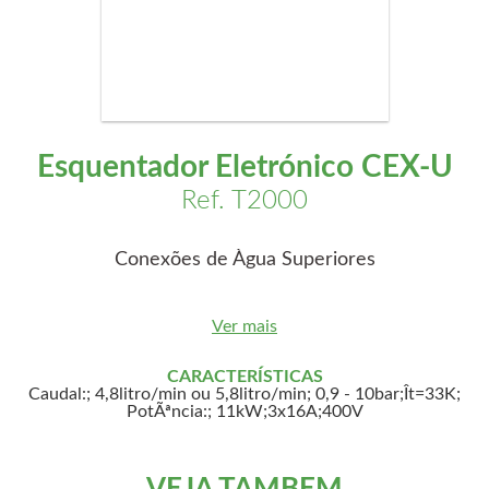
Esquentador Eletrónico CEX-U
Ref. T2000
Conexões de Àgua Superiores
Ver mais
CARACTERÍSTICAS
Caudal:; 4,8litro/min ou 5,8litro/min; 0,9 - 10bar;Ît=33K;
PotÃªncia:; 11kW;3x16A;400V