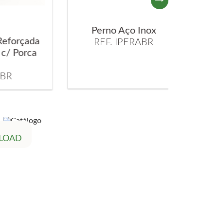
Perno Aço Inox
Abra
da
REF. IPERABR
R
ca
LOAD