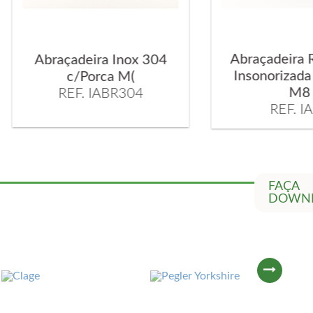
Abraçadeira Reforça
braçadeira Inox 304
Insonorizada c/ Por
c/Porca M(
M8
REF. IABR304
REF. IABR
FAÇA
DOWN