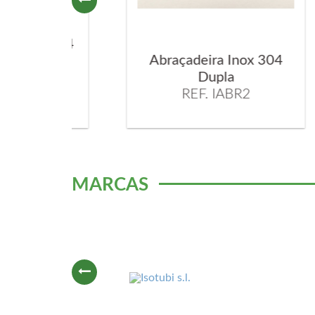
x 304
Abraçadeira Inox 304
A
Dupla
REF. IABR2
MARCAS